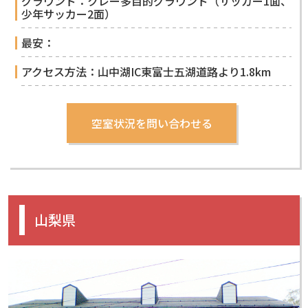
グラウンド：クレー多目的グラウンド（サッカー1面、
少年サッカー2面）
最安：
アクセス方法：山中湖IC東富士五湖道路より1.8km
山梨県